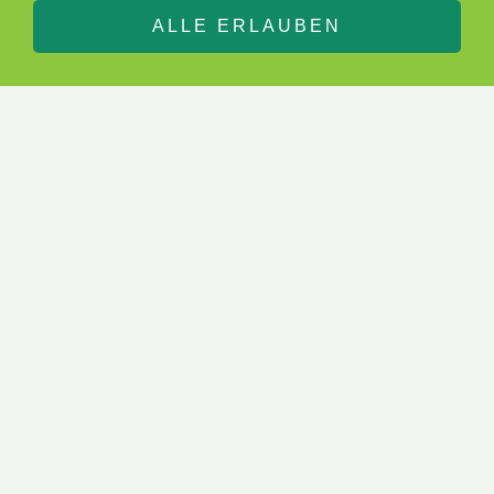
ALLE ERLAUBEN
Mielno, ab 410 €
Kuren östlich von Kolberg im Ostseebad
Mielno (Großmölln) schon ab 410,00 Euro
pro Person
ANREISE ZUR KUR IM
KLEINBUS