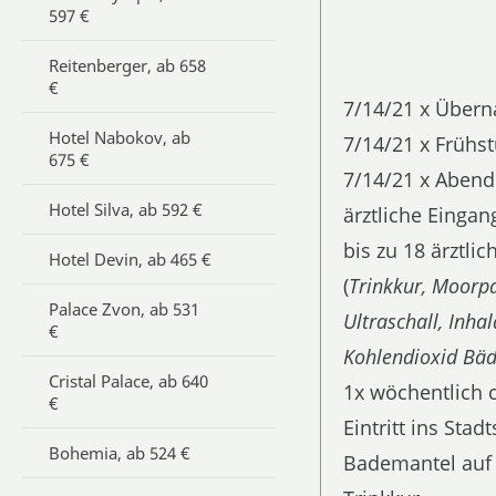
597 €
Reitenberger, ab 658
€
7/14/21 x Über
Hotel Nabokov, ab
7/14/21 x Frühst
675 €
7/14/21 x Abend
Hotel Silva, ab 592 €
ärztliche Einga
bis zu 18 ärztl
Hotel Devin, ab 465 €
(
Trinkkur, Moorpa
Palace Zvon, ab 531
Ultraschall, Inha
€
Kohlendioxid Bä
Cristal Palace, ab 640
1x wöchentlich 
€
Eintritt ins St
Bohemia, ab 524 €
Bademantel au