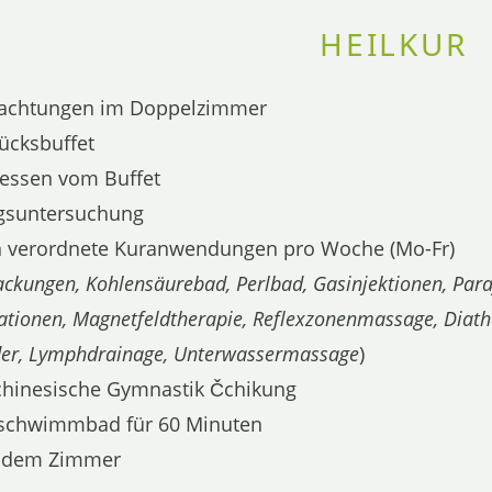
HEILKUR
nachtungen im Doppelzimmer
ücksbuffet
essen vom Buffet
ngsuntersuchung
ich verordnete Kuranwendungen pro Woche (Mo-Fr)
ckungen, Kohlensäurebad, Perlbad, Gasinjektionen, Para
lationen, Magnetfeldtherapie, Reflexzonenmassage, Diath
der, Lymphdrainage, Unterwassermassage
)
chinesische Gymnastik Čchikung
adtschwimmbad für 60 Minuten
f dem Zimmer