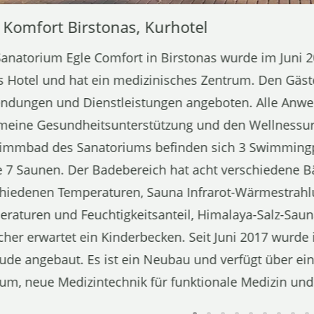
 Komfort Birstonas, Kurhotel
anatorium Egle Comfort in Birstonas wurde im Juni 20
 Hotel und hat ein medizinisches Zentrum. Den Gäs
dungen und Dienstleistungen angeboten. Alle Anwend
meine Gesundheitsunterstützung und den Wellnessur
immbad des Sanatoriums befinden sich 3 Swimmingp
 7 Saunen. Der Badebereich hat acht verschiedene B
hiedenen Temperaturen, Sauna Infrarot-Wärmestrahl
raturen und Feuchtigkeitsanteil, Himalaya-Salz-Saun
her erwartet ein Kinderbecken. Seit Juni 2017 wurde 
de angebaut. Es ist ein Neubau und verfügt über ei
um, neue Medizintechnik für funktionale Medizin und