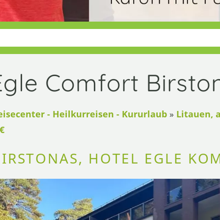
Egle Comfort Birsto
eisecenter - Heilkurreisen - Kururlaub
»
Litauen, 
€
BIRSTONAS, HOTEL EGLE KO