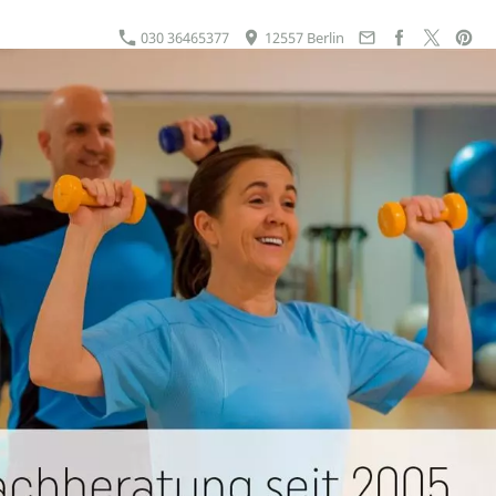
030 36465377
12557 Berlin