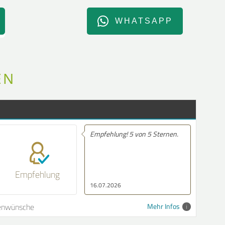
WHATSAPP
EN
pfehlung! 5 von 5 Sternen.
Empfehlung! Sehr nette
Beratung.....Bei Fragen würde
ich schnell zurück gerufen
Empfehlung
.07.2026
16.07.2026
enwünsche
Mehr Infos