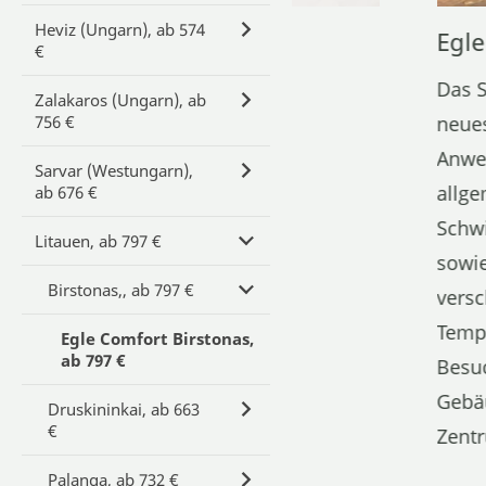
Heviz (Ungarn), ab 574
Egle
€
Das S
Zalakaros (Ungarn), ab
756 €
neues
Anwen
Sarvar (Westungarn),
allge
ab 676 €
Schw
Litauen, ab 797 €
sowie
Birstonas,, ab 797 €
versc
Tempe
Egle Comfort Birstonas,
ab 797 €
Besuc
Gebäu
Druskininkai, ab 663
€
Zentr
Palanga, ab 732 €