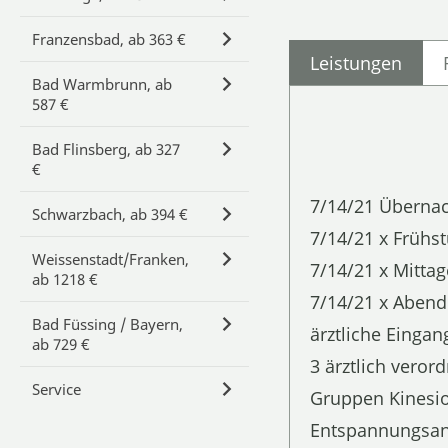
Franzensbad, ab 363 €
Leistungen
Bad Warmbrunn, ab
587 €
Bad Flinsberg, ab 327
€
7/14/21 Überna
Schwarzbach, ab 394 €
7/14/21 x Frühst
Weissenstadt/Franken,
7/14/21 x Mitta
ab 1218 €
7/14/21 x Abend
Bad Füssing / Bayern,
ärztliche Einga
ab 729 €
3 ärztlich vero
Service
Gruppen Kinesio
Entspannungsanw