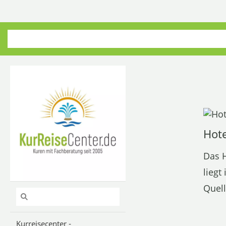
Hote
Das H
liegt
Quell
Kurreisecenter -