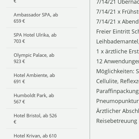
€
7/14/21 Überna
7/14/21 x Frühst
Ambassador SPA, ab
659 €
7/14/21 x Aben
Freier Eintritt
SPA Hotel Ulrika, ab
Leihbademantel,
703 €
1 x ärztliche Er
Olympic Palace, ab
12 Anwendungen
923 €
Möglichkeiten: S
Hotel Ambiente, ab
Cellulite, Ref
691 €
Paraffinpackung
Humboldt Park, ab
Pneumopunktur, 
567 €
Ärztlicher Absch
Hotel Bristol, ab 526
Reisebetreuung
€
Hotel Krivan, ab 610