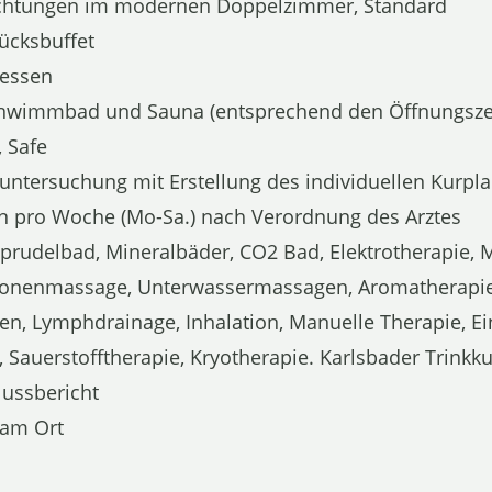
chtungen im modernen Doppelzimmer, Standard
ücksbuffet
dessen
 Schwimmbad und Sauna (entsprechend den Öffnungsze
 Safe
stuntersuchung mit Erstellung des individuellen Kurpl
 pro Woche (Mo-Sa.) nach Verordnung des Arztes
prudelbad, Mineralbäder, CO2 Bad, Elektrotherapie, M
lexzonenmassage, Unterwassermassagen, Aromathera
en, Lymphdrainage, Inhalation, Manuelle Therapie, E
Sauerstofftherapie, Kryotherapie. Karlsbader Trinkku
lussbericht
 am Ort