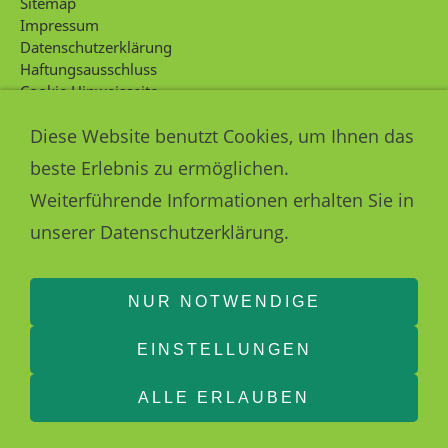
Sitemap
Impressum
Datenschutzerklärung
Haftungsausschluss
Cookie Hinweisseite
Intern
Diese Website benutzt Cookies, um Ihnen das
KONTAKT
beste Erlebnis zu ermöglichen.
Kontakt
Weiterführende Informationen erhalten Sie in
unserer Datenschutzerklärung.
NUR NOTWENDIGE
EINSTELLUNGEN
030 36465377
12557 Berlin
ALLE ERLAUBEN
1980
Bewertungen auf ProvenExpert.com