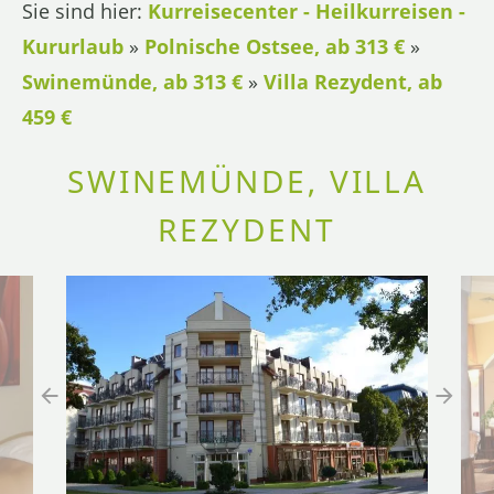
Sie sind hier:
Kurreisecenter - Heilkurreisen -
Kururlaub
»
Polnische Ostsee, ab 313 €
»
Swinemünde, ab 313 €
»
Villa Rezydent, ab
459 €
SWINEMÜNDE, VILLA
REZYDENT