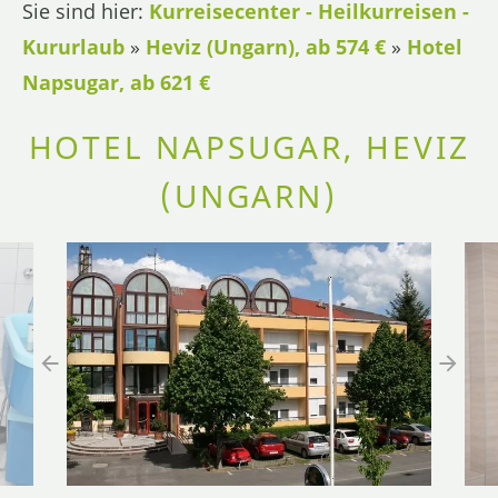
Sie sind hier:
Kurreisecenter - Heilkurreisen -
Kururlaub
»
Heviz (Ungarn), ab 574 €
»
Hotel
Napsugar, ab 621 €
HOTEL NAPSUGAR, HEVIZ
(UNGARN)