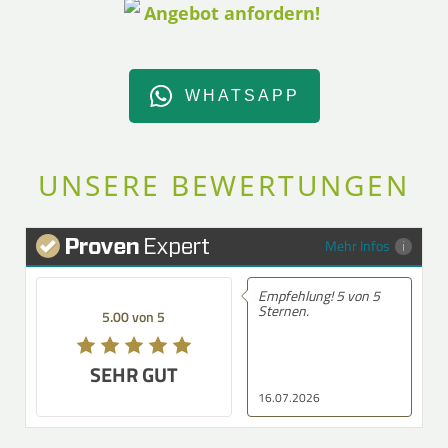
WHATSAPP
UNSERE BEWERTUNGEN
Mehr Infos
Empfehlung! 5 von 5
Empfeh
Sternen.
Beratu
5.00 von 5
5.00 von 5
würde 
gerufe
SEHR GUT
SEHR GUT
16.07.2026
16.07.