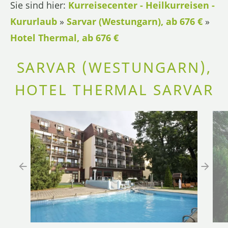
Sie sind hier:
Kurreisecenter - Heilkurreisen -
Kururlaub
»
Sarvar (Westungarn), ab 676 €
»
Hotel Thermal, ab 676 €
SARVAR (WESTUNGARN),
HOTEL THERMAL SARVAR