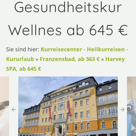
Gesundheitskur
Wellnes ab 645 €
Sie sind hier:
Kurreisecenter - Heilkurreisen -
Kururlaub
»
Franzensbad, ab 363 €
»
Harvey
SPA, ab 645 €