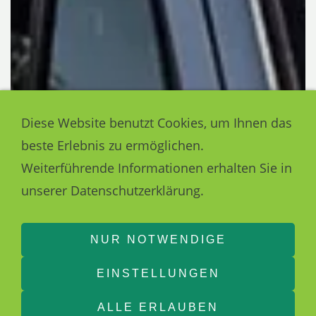
Diese Website benutzt Cookies, um Ihnen das
beste Erlebnis zu ermöglichen.
Weiterführende Informationen erhalten Sie in
unserer Datenschutzerklärung.
NUR NOTWENDIGE
EINSTELLUNGEN
ALLE ERLAUBEN