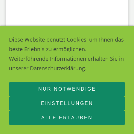
Diese Website benutzt Cookies, um Ihnen das
beste Erlebnis zu ermöglichen.
Weiterführende Informationen erhalten Sie in
unserer Datenschutzerklärung.
Excelsior, ab 486 €
NUR NOTWENDIGE
Heilkuren im Hotel Excelsior in Marienbad,
EINSTELLUNGEN
inkl. Halbpension schon ab 486,00 €
ALLE ERLAUBEN