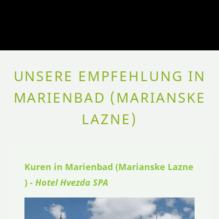
UNSERE EMPFEHLUNG IN
MARIENBAD (MARIANSKE
LAZNE)
Kuren in Marienbad (Marianske Lazne
) -
Hotel Hvezda SPA