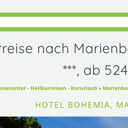
rreise nach Marien
***, ab 52
eisecenter - Heilkurreisen - Kururlaub
»
Marienbad
HOTEL BOHEMIA, M