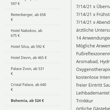
597 €
7/14/21 x Über
7/14/21 x Frühst
Reitenberger, ab 658
€
7/14/21 x Abend
ärztliche Unter
Hotel Nabokov, ab
675 €
14 Anwendunge
Mögliche Anwen
Hotel Silva, ab 592 €
Fußreflexzonen
Hotel Devin, ab 465 €
Aromabad, Hydro
Palace Zvon, ab 531
Oxygenotherapie
€
kostenlose Int
Cristal Palace, ab 640
freier Eintritt S
€
Leihbademantel
Trinkkur
Bohemia, ab 524 €
örtliche Gästeb