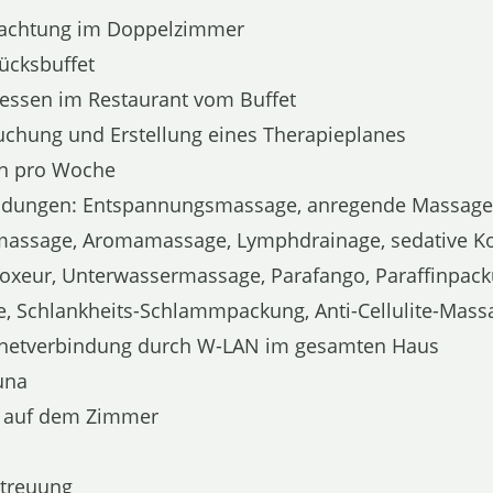
nachtung im Doppelzimmer
ücksbuffet
essen im Restaurant vom Buffet
suchung und Erstellung eines Therapieplanes
n pro Woche
dungen: Entspannungsmassage, anregende Massage, 
massage, Aromamassage, Lymphdrainage, sedative Ko
xeur, Unterwassermassage, Parafango, Paraffinpackun
, Schlankheits-Schlammpackung, Anti-Cellulite-Mas
ernetverbindung durch W-LAN im gesamten Haus
auna
 auf dem Zimmer
etreuung