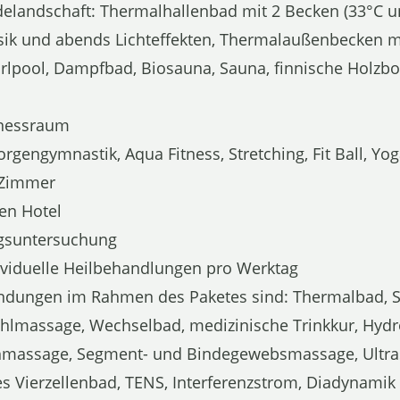
elandschaft: Thermalhallenbad mit 2 Becken (33°C u
k und abends Lichteffekten, Thermalaußenbecken mi
rlpool, Dampfbad, Biosauna, Sauna, finnische Holz
tnessraum
gengymnastik, Aqua Fitness, Stretching, Fit Ball, Yo
 Zimmer
en Hotel
ngsuntersuchung
dividuelle Heilbehandlungen pro Werktag
dungen im Rahmen des Paketes sind: Thermalbad, S
hlmassage, Wechselbad, medizinische Trinkkur, Hyd
massage, Segment- und Bindegewebsmassage, Ultras
es Vierzellenbad, TENS, Interferenzstrom, Diadynamik