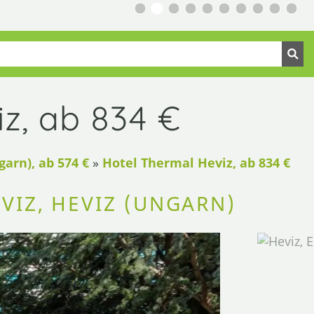
z, ab 834 €
garn), ab 574 €
»
Hotel Thermal Heviz, ab 834 €
VIZ, HEVIZ (UNGARN)