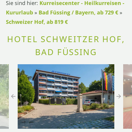
Sie sind hier:
Kurreisecenter - Heilkurreisen -
Kururlaub
»
Bad Füssing / Bayern, ab 729 €
»
Schweizer Hof, ab 819 €
HOTEL SCHWEITZER HOF,
BAD FÜSSING