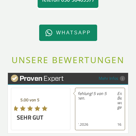
WHATSAPP
UNSERE BEWERTUNGEN
Mehr Infos
Empfehlung! 5 von 5
Empfehlung! Sehr nette
Sternen.
Beratung.....Bei Fragen
5.00 von 5
würde ich schnell zurück
gerufen
T
SEHR GUT
16.07.2026
16.07.2026