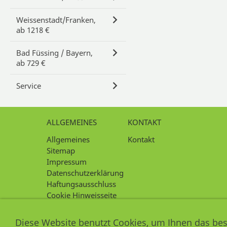
Weissenstadt/Franken,
ab 1218 €
Bad Füssing / Bayern,
ab 729 €
Service
ALLGEMEINES
KONTAKT
Allgemeines
Kontakt
Sitemap
Impressum
Datenschutzerklärung
Haftungsausschluss
Cookie Hinweisseite
Intern
Diese Website benutzt Cookies, um Ihnen das bes