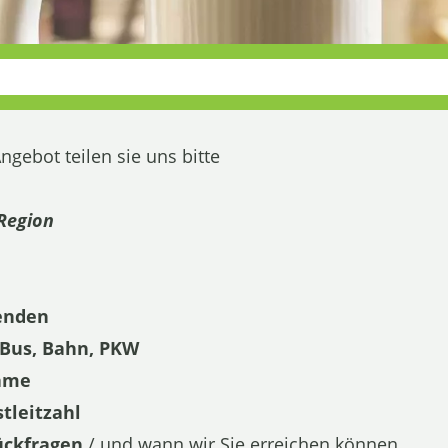
ngebot teilen sie uns bitte
Region
senden
; Bus, Bahn, PKW
name
tleitzahl
Rückfragen
/ und wann wir Sie erreichen können