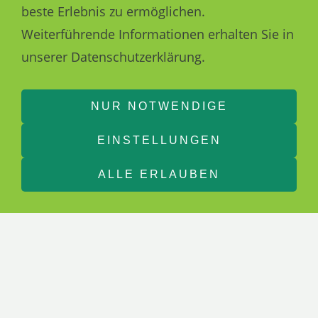
beste Erlebnis zu ermöglichen.
KLEINBUS
Weiterführende Informationen erhalten Sie in
unserer Datenschutzerklärung.
NUR NOTWENDIGE
Kleinbusreisen ab/bis Haustür
EINSTELLUNGEN
Zu vielen Kurreisen nach Bad
ALLE ERLAUBEN
Schwarzbach
bieten wir bundesweit die
komfortable Anreise im Kleinbus ab/bis
Haustür an. Wir fahren immer am
Sonntag hin und samstags zurück.
Fragen Sie nach Ihrem Angebot !